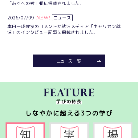
「あすへの考」欄に掲載されました。
2026/07/09
ニュース
本田一成教授のコメントが就活メディア「キャリセン就
活」のインタビュー記事に掲載されました。
2026/07/01
ニュース
受講生募集【第６期】HYOGO採用イノベーションスクール
ニュース一覧
2026/06/30
レポート＆コラム
学びレポートに「今年も資生堂茨木工場へ行ってきました
（神栄ゼミ）」をアップしました。
2026/06/22
レポート＆コラム
学びの特長
本田一成先生のコラム「芳野友子連合会長と考える労働界
しなやかに超える3つの学び
の未来」をアップしました。
2026/06/08
ニュース
藤井善仁先生の研究論文がJ-STAGEで公開されました