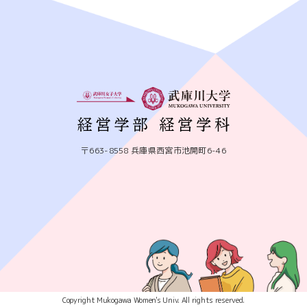
〒663-8558 兵庫県西宮市池開町6-46
Copyright Mukogawa Women's Univ. All rights reserved.