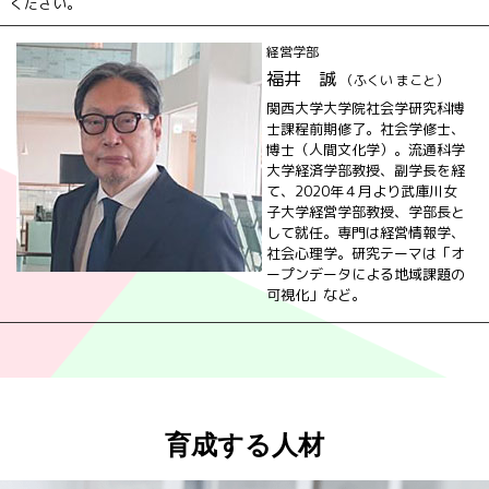
ください。
経営学部
福井 誠
（ふくい まこと）
関西大学大学院社会学研究科博
士課程前期修了。社会学修士、
博士（人間文化学）。流通科学
大学経済学部教授、副学長を経
て、2020年４月より武庫川女
子大学経営学部教授、学部長と
して就任。専門は経営情報学、
社会心理学。研究テーマは「オ
ープンデータによる地域課題の
可視化」など。
育成する人材