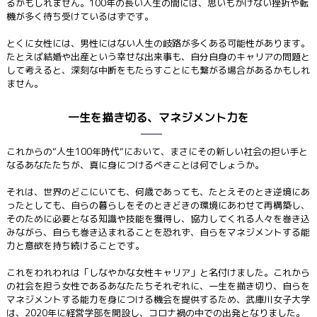
るかもしれません。100年の長い人生の間には、思いもかけない挫折や転
機が多く待ち受けているはずです。
とくに女性には、男性にはない人生の岐路が多くある可能性があります。
たとえば結婚や出産という幸せな出来事も、自分自身のキャリアの問題と
して考えると、深刻な中断をもたらすことにも繋がる場合があるかもしれ
ません。
一生を描き切る、マネジメント力を
これからの“人生100年時代“において、まさにその新しい社会の担い手と
なるあなたたちが、真に身につけるべきことは何でしょうか。
それは、世界のどこにいても、何歳であっても、たとえそのとき逆境にあ
ったとしても、自らの暮らしをそのときどきの環境にあわせて再構築し、
そのために必要となる知識や技能を獲得し、協力してくれる人々を巻き込
みながら、自らも巻き込まれることを恐れず、自らをマネジメントする能
力と意欲を持ち続けることです。
これをわれわれは「しなやかな女性キャリア」と名付けました。これから
の社会を担う女性であるあなたたちそれぞれに、一生を描き切り、自らを
マネジメントする能力を身につける機会を提供するため、武庫川女子大学
は、2020年に経営学部を開設し、コロナ禍の中での出発となりました。