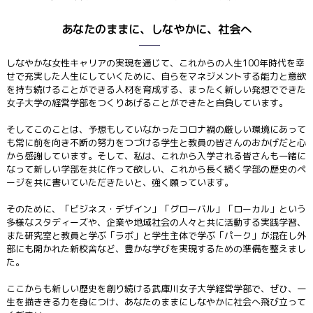
あなたのままに、しなやかに、社会へ
しなやかな女性キャリアの実現を通じて、これからの人生100年時代を幸
せで充実した人生にしていくために、自らをマネジメントする能力と意欲
を持ち続けることができる人材を育成する、まったく新しい発想でできた
女子大学の経営学部をつくりあげることができたと自負しています。
そしてこのことは、予想もしていなかったコロナ禍の厳しい環境にあって
も常に前を向き不断の努力をつづける学生と教員の皆さんのおかげだと心
から感謝しています。そして、私は、これから入学される皆さんも一緒に
なって新しい学部を共に作って欲しい、これから長く続く学部の歴史のペ
ージを共に書いていただきたいと、強く願っています。
そのために、「ビジネス・デザイン」「グローバル」「ローカル」という
多様なスタディーズや、企業や地域社会の人々と共に活動する実践学習、
また研究室と教員と学ぶ「ラボ」と学生主体で学ぶ「パーク」が混在し外
部にも開かれた新校舎など、豊かな学びを実現するための準備を整えまし
た。
ここからも新しい歴史を創り続ける武庫川女子大学経営学部で、ぜひ、一
生を描ききる力を身につけ、あなたのままにしなやかに社会へ飛び立って