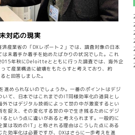
X未対応の現実
た経済産業省の「DXレポート２」では、調査対象の日本
いては未着手か着手を始めたばかりの状況でした。これ
olが2015年秋にDeloitteとともに行った調査では、海外企
よって産業構造に破壊をもたらすと考えており、約
いると回答しました。
みを進められないのでしょうか。一番のポイントはデジ
ついて、日本ではこれまでのIT同様効率化の道具とし
海外ではデジタル技術によって世の中が激変するとい
術を捉え、その変化する世の中で生き残るためにデジ
いるという点に違いがあると考えられます。一般的に
企業は攻めのIT」と称される理由はこうした点にある
じた効率化は必要ですが、DXはさらに一歩考えを進