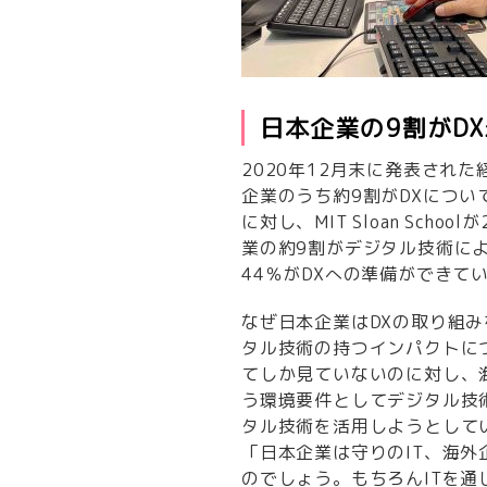
日本企業の9割がD
2020年12月末に発表され
企業のうち約9割がDXにつ
に対し、MIT Sloan Scho
業の約9割がデジタル技術に
44％がDXへの準備ができて
なぜ日本企業はDXの取り組
タル技術の持つインパクトに
てしか見ていないのに対し、
う環境要件としてデジタル技
タル技術を活用しようとして
「日本企業は守りのIT、海外
のでしょう。もちろんITを通