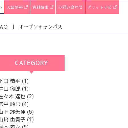
へ
お問い合わせ
入試情報
資料請求
グリットナビ
AQ
オープンキャンパス
CATEGORY
カテゴリー
下田 恭平
(1)
井口 徹郎
(1)
佐々木 達也
(2)
宗平 順巳
(4)
山下 紗矢佳
(6)
山﨑 由貴子
(1)
岸本 義之
(5)