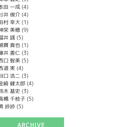
本田 一成
(4)
杉井 俊介
(4)
田村 幸大
(1)
神栄 美穂
(9)
福井 誠
(5)
綿貫 真也
(1)
藤井 善仁
(3)
西口 智美
(5)
西道 実
(4)
谷口 浩二
(3)
金崎 健太郎
(4)
鈴木 基史
(3)
高橋 千枝子
(5)
黄 婷婷
(5)
ARCHIVE