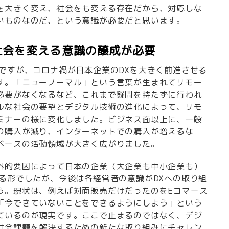
を大きく変え、社会をも変える存在だから、対応しな
いものなのだ、という意識が必要だと思います。
社会を変える意識の醸成が必要
本ですが、コロナ禍が日本企業のDXを大きく前進させる
す。「ニューノーマル」という言葉が生まれてリモー
必要がなくなるなど、これまで疑問を持たずに行われ
ルな社会の要望とデジタル技術の進化によって、リモ
ミナーの様に変化しました。ビジネス面以上に、一般
の購入が減り、インターネットでの購入が増えるな
ベースの活動領域が大きく広がりました。
外的要因によって日本の企業（大企業も中小企業も）
れる形でしたが、今後は各経営者の意識がDXへの取り組
う。現状は、例えば対面販売だけだったのをEコマース
「今できていないことをできるようにしよう」という
ているのが現実です。ここで止まるのではなく、デジ
社会課題を解決するための新たな取り組みにチャレン