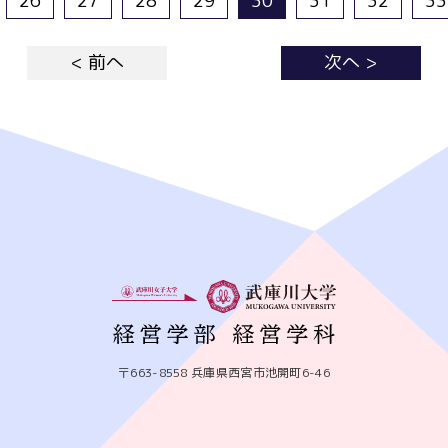
26
27
28
29
30
31
32
33
< 前へ
次へ >
〒663-8558 兵庫県西宮市池開町6-46