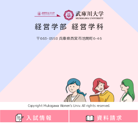
〒663-8558 兵庫県西宮市池開町6-46
Copyright Mukogawa Women's Univ. All rights reserved.