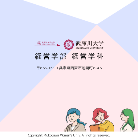
〒663-8558 兵庫県西宮市池開町6-46
Copyright Mukogawa Women's Univ. All rights reserved.