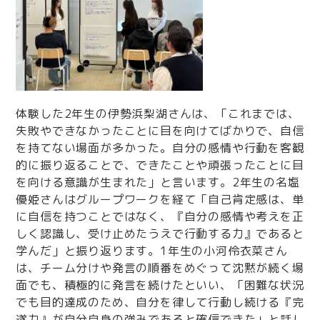
体験した2年生の伊勢浜梨湖さんは、「これまでは、
失敗やできなかったことに目を向けてばかりで、自信
を持てない場面が多かった。自分の感情や行動を客観
的に振り返ることで、できたことや頑張ったことに目
を向ける意識が生まれた」と言います。2年生の名塩
優姫さんはグループワークを経て「自己肯定感は、単
に自信を持つことではなく、『自分の感情や考えを正
しく認識し、受け止めたうえで行動する力』であると
学んだ」と振り返ります。1年生の小河伶衣菜さん
は、チーム分けや発言の順番をめぐって沈黙が続く場
面でも、積極的に発言を続けたといい、「困難な状況
でも目的達成のため、自分を律して行動し続ける『完
遂力』が自分自身の強みであると確信できた」と話し