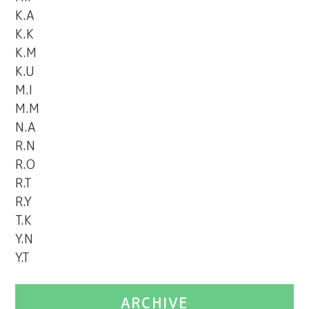
K.A
K.K
K.M
K.U
M.I
M.M
N.A
R.N
R.O
R.T
R.Y
T.K
Y.N
Y.T
ARCHIVE