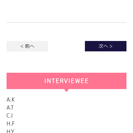
< 前へ
次へ >
INTERVIEWEE
カテゴリー
A.K
A.T
C.I
H.F
H.Y